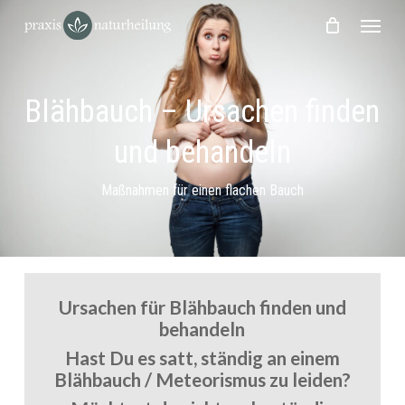
Skip
Menu
to
main
content
Blähbauch – Ursachen finden
und behandeln
Maßnahmen für einen flachen Bauch
Ursachen für Blähbauch finden und
behandeln
Hast Du es satt, ständig an einem
Blähbauch
/ Meteorismus
zu leiden?