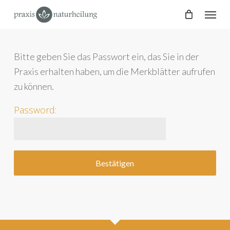
Skip
Menu
to
main
content
Bitte geben Sie das Passwort ein, das Sie in der
Praxis erhalten haben, um die Merkblätter aufrufen
zu können.
Password: