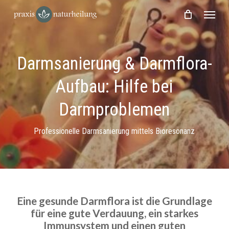
Skip
Menu
to
main
content
Darmsanierung & Darmflora-
Aufbau: Hilfe bei
Darmproblemen
Professionelle Darmsanierung mittels Bioresonanz
Eine gesunde Darmflora ist die Grundlage
für eine gute Verdauung, ein starkes
Immunsystem und einen guten