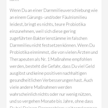
Wenn Du an einer Darmmilieuverschiebung wie
an einem Gärungs- und/oder Fäulnismilieu
leidest, bringt es nichts, teure Probiotika
einzunehmen, weil sich diese gering
zugeführten Bakterienstämme im falschen
Darmmilieu nicht festsetzen können. Wenn Du
Probiotika einnimmst, die von vielen Ärzten und
Therapeuten als Nr. 1 Maßnahme empfohlen
werden, besteht die Gefahr, dass Du viel Geld
ausgibst und keine positiven nachhaltigen
gesundheitlichen Verbesserungen hast. Auch
viele andere Maßnahmen werden
wahrscheinlich nichts oder nur wenig nützen,
und so vergehen Monate bis Jahre, ohne dass
Du bei Deinem Darmproblem weitergekommen