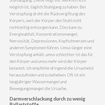
Stuhlabgang. Diese liegt vor, wenn es nicht
möglich ist, täglich Stuhlgang zu haben. Bei
Verstopfung droht die Rückvergiftung des
Körpers, weil der Körper den Stuhl nicht
rechtzeitig entsorgen kann. Dies kann zu
Energieabfall, Konzentrationsmangel,
Nervosität, Depressionen, Kopfschmerzen und
anderen Symptomen führen. Umso länger eine
Verstopfung anhält, umso schlechter ist das für
den Körper und umso mehr wird der Körper
belastet. Ich empfehle dringend die Ursache(n)
herauszufinden und zu beheben. Oft ist ein
langjähriger Wassermangel und
Bewegungsmangel die Ursache.
Darmverschlackung durch zu wenig
Ballaststoffe