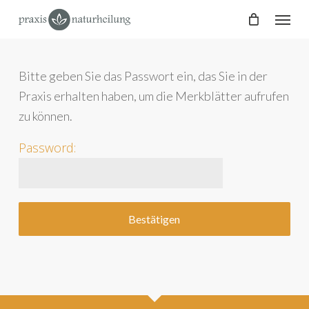
Skip
Menu
to
main
content
Bitte geben Sie das Passwort ein, das Sie in der
Praxis erhalten haben, um die Merkblätter aufrufen
zu können.
Password: