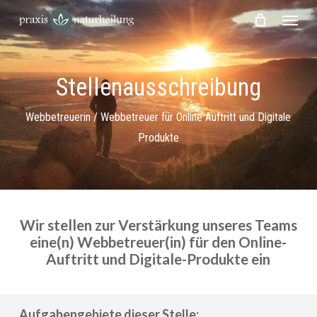
Skip
Menu
to
main
content
Stellenausschreibung
Webbetreuerin / Webbetreuer für Online Auftritt und Digitale
Produkte
Wir stellen zur Verstärkung unseres Teams
eine(n)
Webbetreuer(in) für den Online-
Auftritt und Digitale-Produkte ein
Aufgabengebiete dieser Stelle: