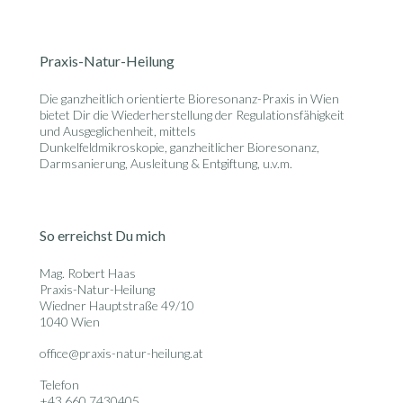
Praxis-Natur-Heilung
Die ganzheitlich orientierte
Bioresonanz-Praxis in Wien
bietet Dir die Wiederherstellung der Regulationsfähigkeit
und Ausgeglichenheit, mittels
Dunkelfeldmikroskopie, ganzheitlicher Bioresonanz,
Darmsanierung, Ausleitung & Entgiftung, u.v.m.
So erreichst Du mich
Mag. Robert Haas
Praxis-Natur-Heilung
Wiedner Hauptstraße 49/10
1040 Wien
office@praxis-natur-heilung.at
Telefon
+43 660 7430405