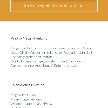
JETZT ONLINE TERMIN BUCHEN!
Praxis-Natur-Heilung
Die ganzheitlich orientierte
Bioresonanz-Praxis in Wien
bietet Dir die Wiederherstellung der Regulationsfähigkeit
und Ausgeglichenheit, mittels
Dunkelfeldmikroskopie, ganzheitlicher Bioresonanz,
Darmsanierung, Ausleitung & Entgiftung, u.v.m.
So erreichst Du mich
Mag. Robert Haas
Praxis-Natur-Heilung
Wiedner Hauptstraße 49/10
1040 Wien