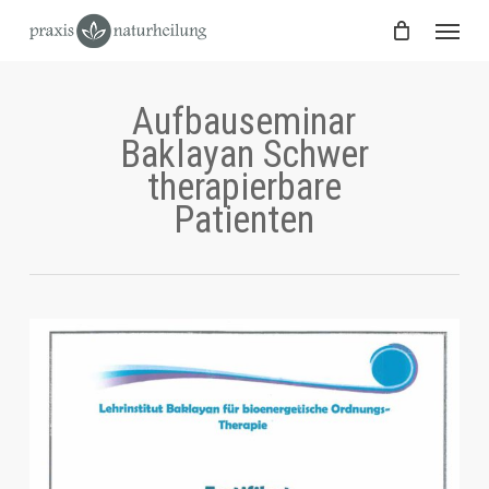
Skip
Menu
to
main
content
Aufbauseminar
Baklayan Schwer
therapierbare
Patienten