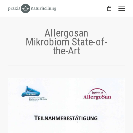
Skip
Menu
to
main
content
Allergosan
Mikrobiom State-of-
the-Art