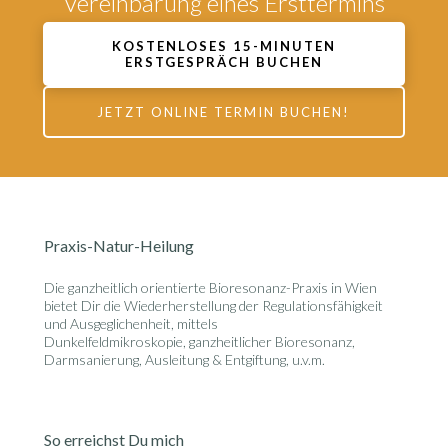
Vereinbarung eines Ersttermins
KOSTENLOSES 15-MINUTEN
ERSTGESPRÄCH BUCHEN
JETZT ONLINE TERMIN BUCHEN!
Praxis-Natur-Heilung
Die ganzheitlich orientierte
Bioresonanz-Praxis in Wien
bietet Dir die Wiederherstellung der Regulationsfähigkeit
und Ausgeglichenheit, mittels
Dunkelfeldmikroskopie, ganzheitlicher Bioresonanz,
Darmsanierung, Ausleitung & Entgiftung, u.v.m.
So erreichst Du mich